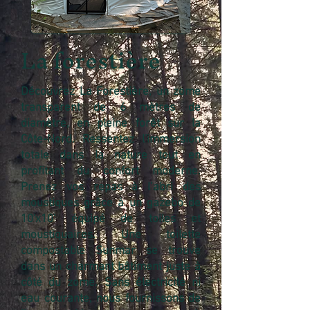
La forestière
​Découvrez La Forestière, un zome
transparent de 6 mètres de
diamètre, en pleine forêt sur la
Côte-Nord. Ressentez l'immersion
totale dans la nature tout en
profitant du confort moderne.
Prenez vos repas à l’abri des
moustiques grâce à un gazebo de
10'x10' équipé de toiles et
moustiquaires. Une toilette
compostable Sunmar se trouve
dans un charmant bâtiment juste à
côté du zome. Sans électricité ni
eau courante, nous fournissons de