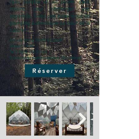
l'eau potable et un power pack
solaire pour recharger vos
appareils. Vivez une expérience de
glamping authentique au cœur de la
nature!
Arrivée entre 15h00 et 20h00
Départ 11h00
Tarif 2025: 198 $/nuit
Distance du stationnement: 100 mètres
Réserver