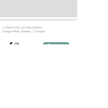
3, Chemin du Lac-des-Cèdres
Longue-Rive, Quebec | Canada
Contact us
Establishment registration number
628140
Subscribe to our mailing list
Join