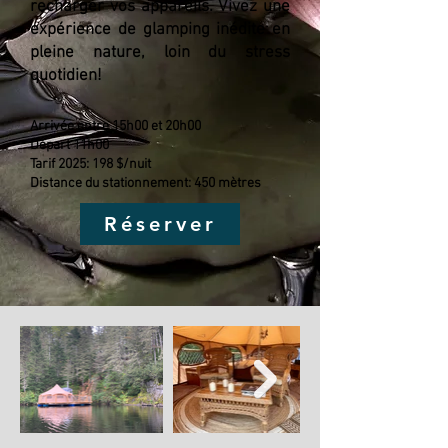
recharger vos appareils. Vivez une
expérience de glamping inédite en
pleine nature, loin du stress
quotidien!
Arrivée entre 15h00 et 20h00
Départ 11h00
Tarif 2025: 198 $/nuit
Distance du stationnement: 450 mètres
Réserver