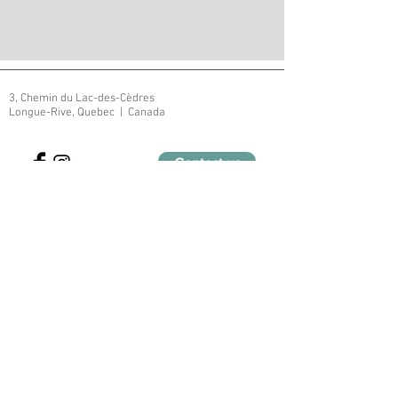
3, Chemin du Lac-des-Cèdres
Longue-Rive, Quebec | Canada
Contact us
Establishment registration number
628140
Subscribe to our mailing list
Join