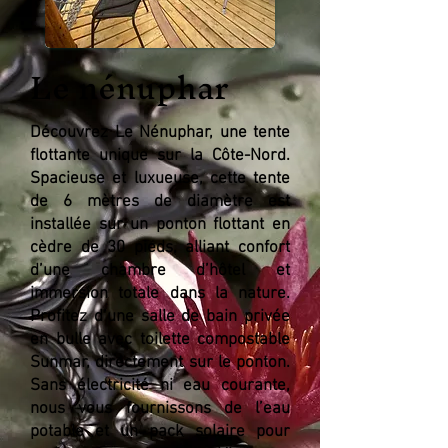
Le nénuphar
​Découvrez Le Nénuphar, une tente
flottante unique sur la Côte-Nord.
Spacieuse et luxueuse, cette tente
de 6 mètres de diamètre est
installée sur un ponton flottant en
cèdre de 30 pieds, alliant confort
d’une chambre d’hôtel et
immersion totale dans la nature.
Profitez d’une salle de bain privée
en bulle avec toilette compostable
Sunmar, directement sur le ponton.
Sans électricité ni eau courante,
nous vous fournissons de l’eau
potable et un pack solaire pour